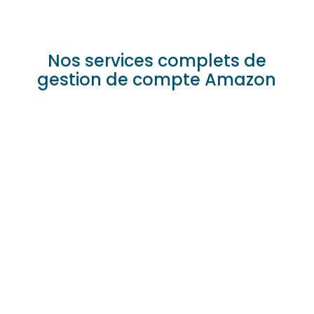
Nos services complets de
gestion de compte Amazon
Configuration du compte et protection de
marque
Nous simplifions la création de comptes Seller
Central, Vendor et Brand Registry, tout en assurant
la protection de votre marque contre les vendeurs
non autorisés et la contrefaçon.