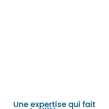
Notre compréhension
approfondie d’Amazon et notre
expérience éprouvée offrent les
meilleurs résultats. Que vous
commenciez ou développiez
votre marque, nous nous
engageons à la croissance de
votre entreprise.
Une expertise qui fait