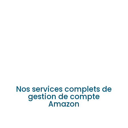
Étape 5 : support client et protection de la
marque
Nous offrons un support client, protégeons votre
marque et prévenons les contrefaçons.
Nos services complets de
gestion de compte
Amazon