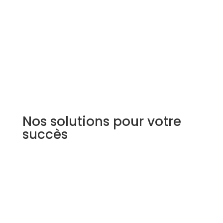
Notre expérience éprouvée avec des marques
leaders témoigne de notre capacité à fournir des
résultats mesurables.
Nos solutions pour votre
succès
Allié stratégique