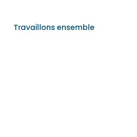
Travaillons ensemble
Nom
Adresse email
Numéro de téléphone
Nom de l'entreprise
Détails du projet
Envoi