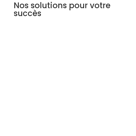
Nos solutions pour votre
succès
Allié stratégique
Nous développons et exécutons des stratégies pour
une croissance durable sur Amazon.
Gardiens de la marque
Nos experts protègent votre marque en gérant les
demandes, les retours et en assurant le respect des