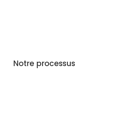
Experts en conformité
Nous assurons la conformité aux politiques
d’Amazon, réduisant les risques
Notre processus
Étape 1 : évaluation initiale
Nous configurons de nouveaux comptes ou
optimisons les comptes existants.