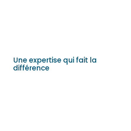
et notre expérience éprouvée offrent les
meilleurs résultats. Que vous commenciez ou
développiez votre marque, nous nous
engageons à la croissance de votre entreprise.
Une expertise qui fait la
différence
Gestion personnalisée