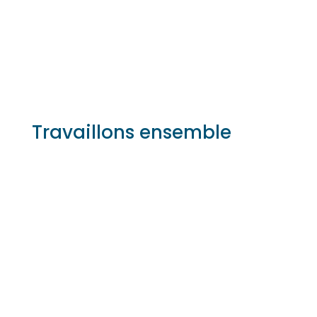
Travaillons ensemble
Nom
Adresse email
Numéro de téléphone
Nom de l'entreprise
Détails du projet
Envoi