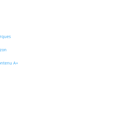
arques
azon
contenu A+