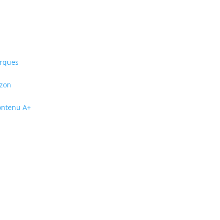
arques
azon
contenu A+