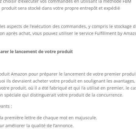
 choisir d’exécuter vos commandes en utilisant la méthode FBM
le produit sera stocké dans votre propre entrepôt et expédié
les aspects de l’exécution des commandes, y compris le stockage 
ion après achat, vous pouvez utiliser le service Fulfillment by Ama
parer le lancement de votre produit
produit Amazon pour préparer le lancement de votre premier produi
uoi ils devraient acheter votre produit en soulignant les avantages,
votre produit, où il a été fabriqué et qui l’a utilisé en premier, le ca
ion spéciale qui distinguerait votre produit de la concurrence.
ivants :
 la première lettre de chaque mot en majuscule.
our améliorer la qualité de l’annonce.