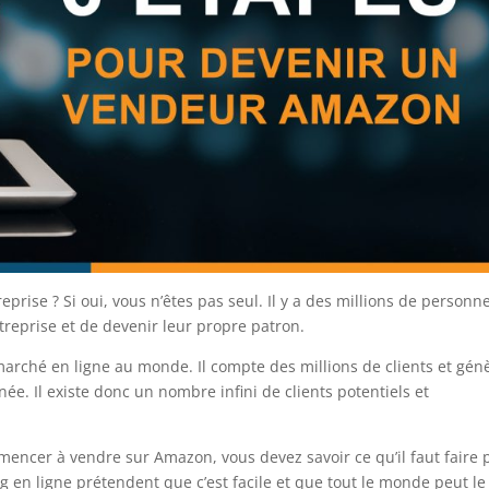
prise ? Si oui, vous n’êtes pas seul. Il y a des millions de personn
treprise et de devenir leur propre patron.
arché en ligne au monde. Il compte des millions de clients et gén
e. Il existe donc un nombre infini de clients potentiels et
mencer à vendre sur Amazon, vous devez savoir ce qu’il faut faire 
 en ligne prétendent que c’est facile et que tout le monde peut le