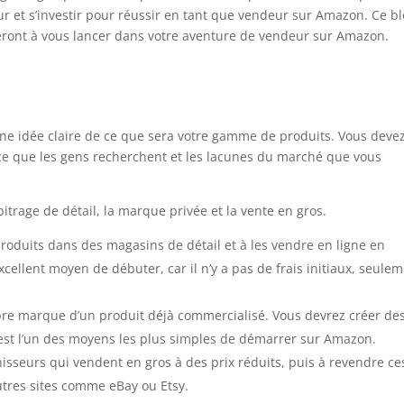
er dur et s’investir pour réussir en tant que vendeur sur Amazon. Ce b
deront à vous lancer dans votre aventure de vendeur sur Amazon.
 une idée claire de ce que sera votre gamme de produits. Vous deve
, ce que les gens recherchent et les lacunes du marché que vous
arbitrage de détail, la marque privée et la vente en gros.
 produits dans des magasins de détail et à les vendre en ligne en
excellent moyen de débuter, car il n’y a pas de frais initiaux, seule
pre marque d’un produit déjà commercialisé. Vous devrez créer de
c’est l’un des moyens les plus simples de démarrer sur Amazon.
nisseurs qui vendent en gros à des prix réduits, puis à revendre ce
autres sites comme eBay ou Etsy.