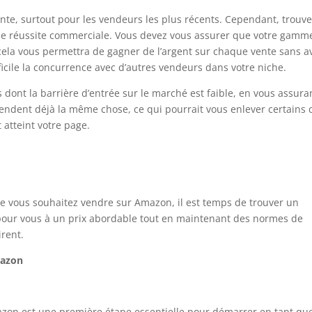
te, surtout pour les vendeurs les plus récents. Cependant, trouve
de réussite commerciale. Vous devez vous assurer que votre gamm
cela vous permettra de gagner de l’argent sur chaque vente sans a
fficile la concurrence avec d’autres vendeurs dans votre niche.
dont la barrière d’entrée sur le marché est faible, en vous assura
vendent déjà la même chose, ce qui pourrait vous enlever certains 
t atteint votre page.
e vous souhaitez vendre sur Amazon, il est temps de trouver un
 pour vous à un prix abordable tout en maintenant des normes de
irent.
mazon
zon est une première étape essentielle pour démarrer en tant qu