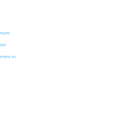
arques
azon
contenu A+